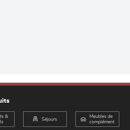
its
és &
Meubles de
Séjours
ls
complément