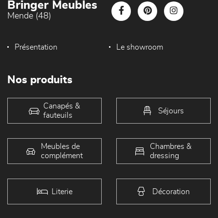
Bringer Meubles
Mende (48)
Présentation
Le showroom
Nos produits
Canapés &
Séjours
fauteuils
Meubles de
Chambres &
complément
dressing
Literie
Décoration