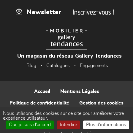
Inscrivez-vous !
Newsletter
Un magasin du réseau Gallery Tendances
Blog
Catalogues
Engagements
Accueil
Mentions Légales
Politique de confidentialité
Gestion des cookies
Nous utilisons des cookies sur ce site pour améliorer votre
Contact
expérience utilisateur.
Oui, je suis d'accord
Interdire
Plus d'informations
Réalisé par WEB Enseignes