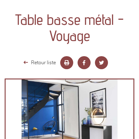
canapés et fauteuils
Table basse métal -
séjours
Voyage
meubles de complément
chambres et dressing
Retour liste
literie
décoration