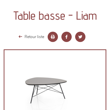
canapés et fauteuils
Table basse - Liam
séjours
meubles de complément
Retour liste
chambres et dressing
literie
décoration