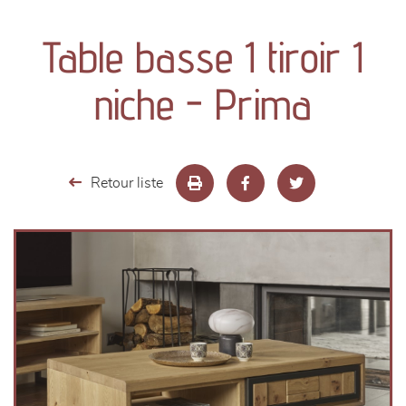
canapés et fauteuils
Table basse 1 tiroir 1
séjours
niche - Prima
meubles de complément
chambres et dressing
Retour liste
literie
décoration