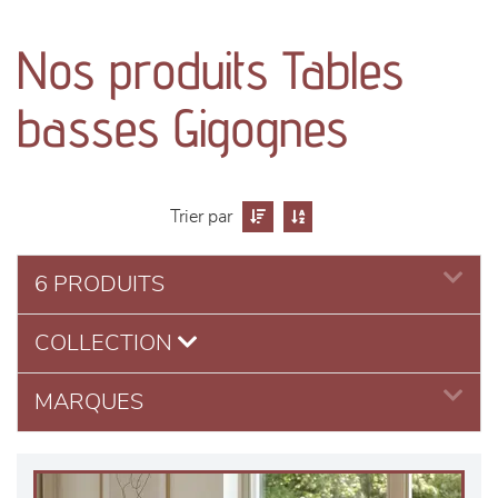
canapés et fauteuils
Nos produits Tables
séjours
basses Gigognes
meubles de complément
chambres et dressing
Trier par
literie
6 PRODUITS
décoration
COLLECTION
MARQUES