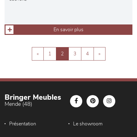
En savoir plus
«
1
2
3
4
»
Bringer Meubles
Mende (48)
Présentation
Le showroom