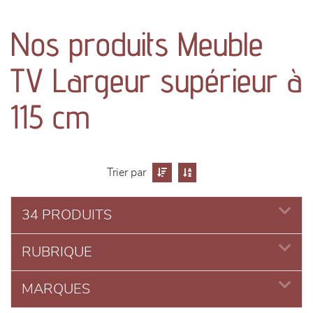
canapés et fauteuils
Nos produits Meuble
séjours
TV Largeur supérieur à
meubles de complément
115 cm
chambres et dressing
literie
Trier par
décoration
34 PRODUITS
RUBRIQUE
MARQUES