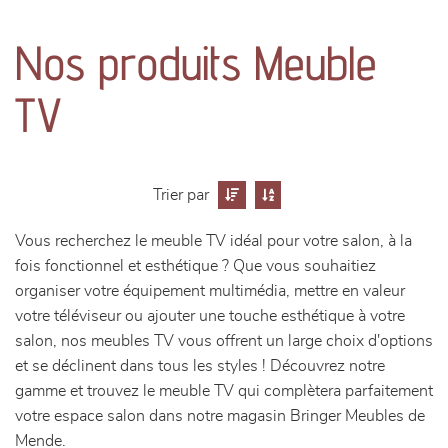
canapés et fauteuils
Nos produits Meuble
séjours
TV
meubles de complément
chambres et dressing
Trier par
literie
Vous recherchez le meuble TV idéal pour votre salon, à la
fois fonctionnel et esthétique ? Que vous souhaitiez
décoration
organiser votre équipement multimédia, mettre en valeur
votre téléviseur ou ajouter une touche esthétique à votre
salon, nos meubles TV vous offrent un large choix d'options
et se déclinent dans tous les styles ! Découvrez notre
gamme et trouvez le meuble TV qui complètera parfaitement
votre espace salon dans notre magasin Bringer Meubles de
Mende.