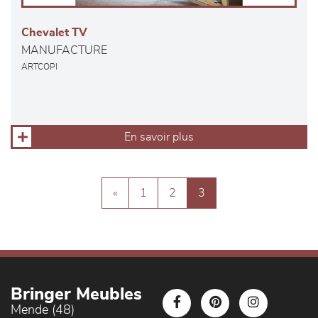
Chevalet TV
MANUFACTURE
ARTCOPI
En savoir plus
«
1
2
3
Bringer Meubles
Mende (48)