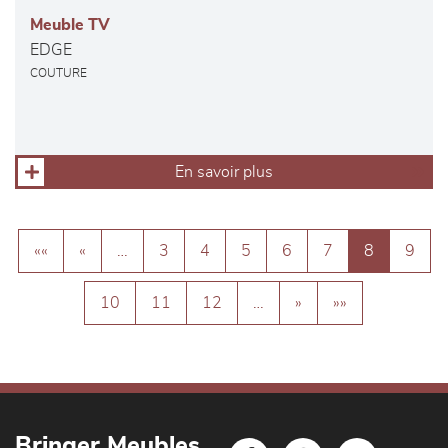
Meuble TV
EDGE
COUTURE
En savoir plus
««
«
…
3
4
5
6
7
8
9
10
11
12
…
»
»»
Bringer Meubles