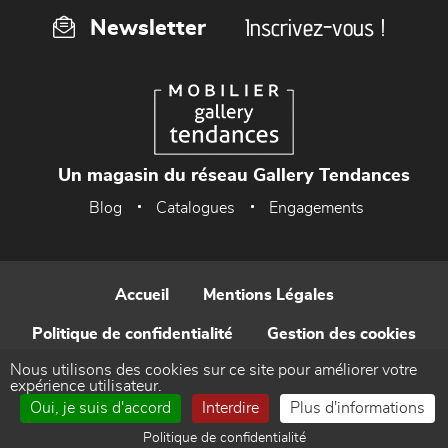
Inscrivez-vous !
Newsletter
Un magasin du réseau Gallery Tendances
Blog
Catalogues
Engagements
Accueil
Mentions Légales
Politique de confidentialité
Gestion des cookies
Nous utilisons des cookies sur ce site pour améliorer votre
Contact
expérience utilisateur.
Oui, je suis d'accord
Interdire
Plus d'informations
Réalisé par WEB Enseignes
Politique de confidentialité