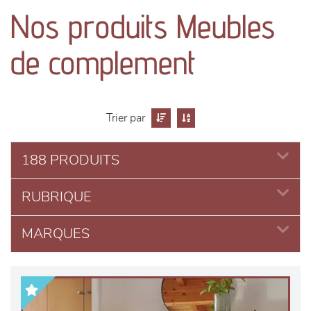
canapés et fauteuils
Nos produits Meubles
séjours
de complement
meubles de complément
chambres et dressing
Trier par
literie
188 PRODUITS
RUBRIQUE
décoration
MARQUES