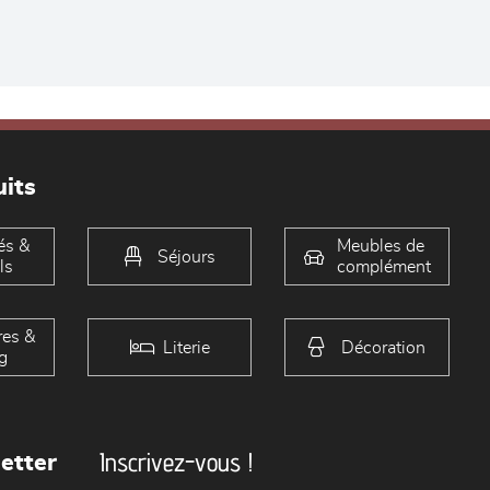
its
és &
Meubles de
Séjours
ls
complément
es &
Literie
Décoration
g
Inscrivez-vous !
etter