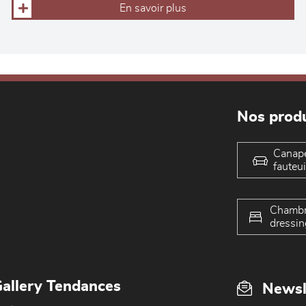
En savoir plus
Nos produ
Canap
fauteui
Chambr
dressin
allery Tendances
Newsl