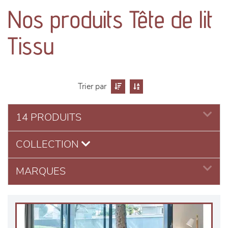
canapés et fauteuils
Nos produits Tête de lit
séjours
Tissu
meubles de complément
chambres et dressing
Trier par
literie
14 PRODUITS
COLLECTION
décoration
MARQUES