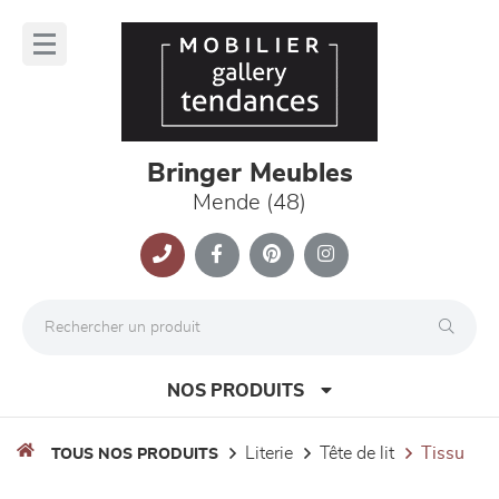
Panneau de gestion des cookies
lose
nu
Bringer Meubles
Mende (48)
NOS PRODUITS
literie
tête de lit
tissu
TOUS NOS PRODUITS