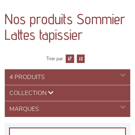
canapés et fauteuils
Nos produits Sommier
séjours
Lattes tapissier
meubles de complément
chambres et dressing
Trier par
literie
4 PRODUITS
décoration
COLLECTION
MARQUES