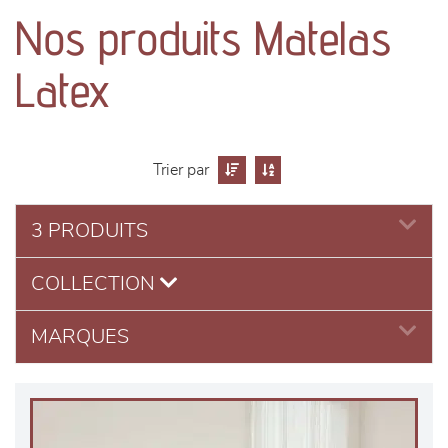
canapés et fauteuils
Nos produits Matelas
séjours
Latex
meubles de complément
chambres et dressing
Trier par
literie
3 PRODUITS
COLLECTION
décoration
MARQUES