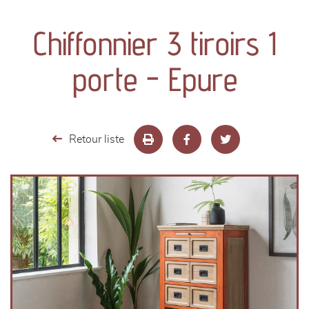
canapés et fauteuils
Chiffonnier 3 tiroirs 1
séjours
porte - Epure
meubles de complément
chambres et dressing
Retour liste
literie
décoration