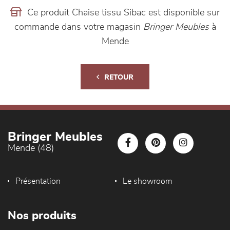
Ce produit Chaise tissu Sibac est disponible sur
commande dans votre magasin
Bringer Meubles
à
Mende
RETOUR
Bringer Meubles
Mende (48)
Présentation
Le showroom
Nos produits