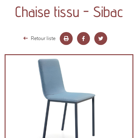
canapés et fauteuils
Chaise tissu - Sibac
séjours
meubles de complément
Retour liste
chambres et dressing
literie
décoration