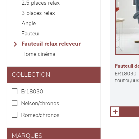
2.5 places relax
3 places relax
angle
fauteuil
fauteuil relax releveur
home cinéma
Fauteuil d
ER18030
COLLECTION
POLIPOL/HU
er18030
nelson/chronos
romeo/chronos
MARQUES