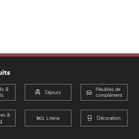
its
és &
Meubles de
Séjours
ls
complément
es &
Literie
Décoration
g