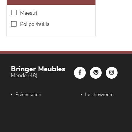
maestri
polipol/hukla
Bringer Meubles
Mende (48)
Présentation
Le showroom