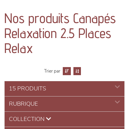
canapés et fauteuils
Nos produits Canapés
séjours
Relaxation 2.5 Places
meubles de complément
Relax
chambres et dressing
literie
Trier par
décoration
15 PRODUITS
RUBRIQUE
COLLECTION