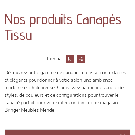
canapés et fauteuils
Nos produits Canapés
séjours
Tissu
meubles de complément
chambres et dressing
Trier par
literie
Découvrez notre gamme de canapés en tissu confortables
et élégants pour donner à votre salon une ambiance
décoration
moderne et chaleureuse. Choisissez parmi une variété de
styles, de couleurs et de configurations pour trouver le
canapé parfait pour votre intérieur dans notre magasin
Bringer Meubles Mende.