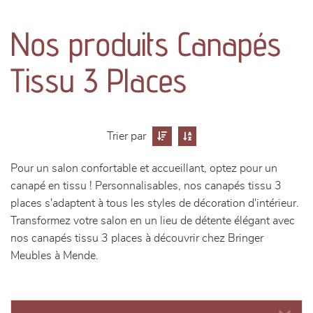
canapés et fauteuils
Nos produits Canapés
séjours
Tissu 3 Places
meubles de complément
chambres et dressing
Trier par
literie
Pour un salon confortable et accueillant, optez pour un
canapé en tissu ! Personnalisables, nos canapés tissu 3
décoration
places s'adaptent à tous les styles de décoration d'intérieur.
Transformez votre salon en un lieu de détente élégant avec
nos canapés tissu 3 places à découvrir chez Bringer
Meubles à Mende.