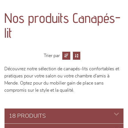
canapés et fauteuils
Nos produits Canapés-
séjours
lit
meubles de complément
chambres et dressing
Trier par
literie
Découvrez notre sélection de canapés-lits confortables et
pratiques pour votre salon ou votre chambre d'amis à
décoration
Mende. Optez pour du mobilier gain de place sans
compromis sur le style et la qualité.
18 PRODUITS