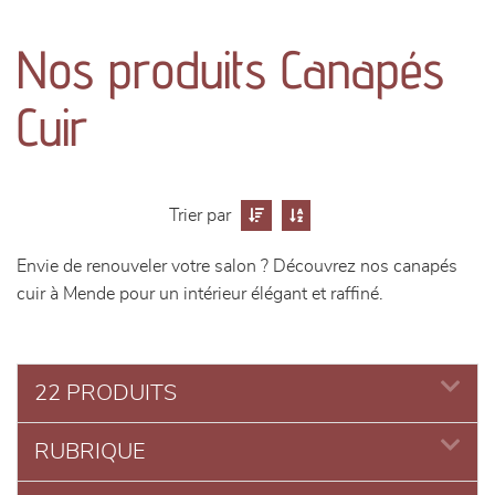
canapés et fauteuils
Nos produits Canapés
séjours
Cuir
meubles de complément
chambres et dressing
Trier par
literie
Envie de renouveler votre salon ? Découvrez nos canapés
cuir à Mende pour un intérieur élégant et raffiné.
décoration
22 PRODUITS
RUBRIQUE