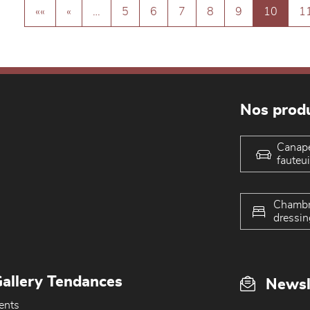
««
«
…
5
6
7
8
9
10
1
Nos produ
Canap
fauteui
Chambr
dressin
allery Tendances
Newsl
ents