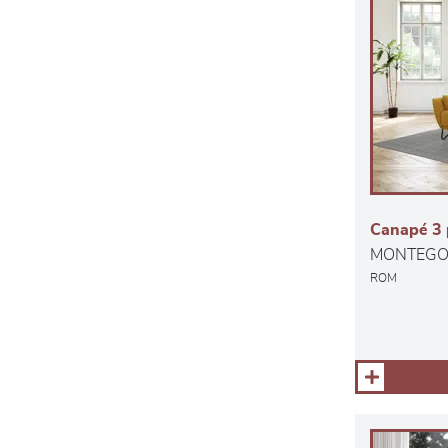
Canapé 3 p
MONTEG
ROM