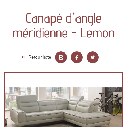
canapés et fauteuils
Canapé d'angle
séjours
méridienne - Lemon
meubles de complément
chambres et dressing
Retour liste
literie
décoration