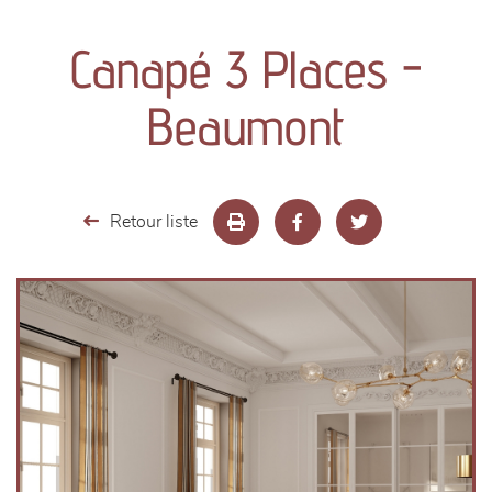
canapés et fauteuils
Canapé 3 Places -
séjours
Beaumont
meubles de complément
chambres et dressing
Retour liste
literie
décoration