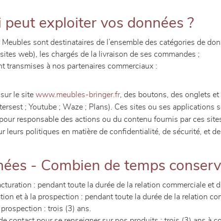
 peut exploiter vos données ?
r Meubles sont destinataires de l’ensemble des catégories de don
 sites web), les chargés de la livraison de ses commandes ;
ont transmises à nos partenaires commerciaux :
sur le site
www.meubles-bringer.fr
, des boutons, des onglets et
tersest ; Youtube ; Waze ; Plans). Ces sites ou ses applications 
pour responsable des actions ou du contenu fournis par ces site
 leurs politiques en matière de confidentialité, de sécurité, et d
nées - Combien de temps conser
uration : pendant toute la durée de la relation commerciale et d
tion et à la prospection : pendant toute la durée de la relation co
prospection : trois (3) ans.
 contact pour se renseigner sur nos produits : trois (3) ans à com