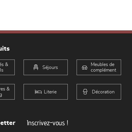
its
és &
Meubles de
Séjours
ls
complément
es &
Literie
Décoration
g
Inscrivez-vous !
etter