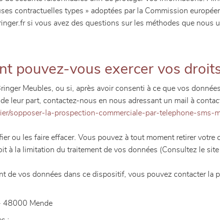
lauses contractuelles types » adoptées par la Commission europée
ger.fr si vous avez des questions sur les méthodes que nous uti
nt pouvez-vous exercer vos droit
e Bringer Meubles, ou si, après avoir consenti à ce que vos donn
té de leur part, contactez-nous en nous adressant un mail à conta
urrier/sopposer-la-prospection-commerciale-par-telephone-sms-ma
r ou les faire effacer. Vous pouvez à tout moment retirer votre c
oit à la limitation du traitement de vos données (Consultez le sit
ment de vos données dans ce dispositif, vous pouvez contacter la
e - 48000 Mende