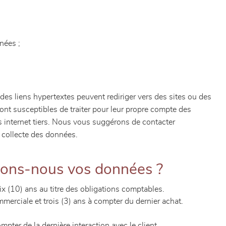
nées ;
 des liens hypertextes peuvent rediriger vers des sites ou des
sont susceptibles de traiter pour leur propre compte des
s internet tiers. Nous vous suggérons de contacter
e collecte des données.
vons-nous vos données ?
ix (10) ans au titre des obligations comptables.
mmerciale et trois (3) ans à compter du dernier achat.
pter de la dernière interaction avec le client.