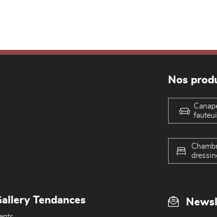
Nos produ
Canap
fauteui
Chambr
dressin
allery Tendances
Newsl
ents