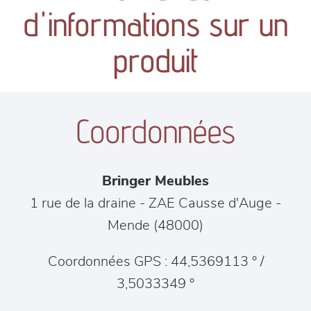
canapés et fauteuils
d'informations sur un
séjours
produit
meubles de complément
Coordonnées
chambres et dressing
literie
Bringer Meubles
décoration
1 rue de la draine - ZAE Causse d'Auge
-
Mende
(
48000
)
Coordonnées GPS : 44,5369113 ° /
3,5033349 °