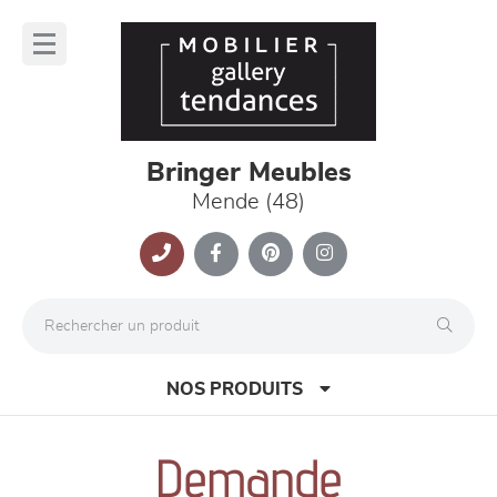
Panneau de gestion des cookies
lose
nu
Bringer Meubles
Mende (48)
NOS PRODUITS
Demande