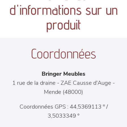
canapés et fauteuils
d'informations sur un
séjours
produit
meubles de complément
Coordonnées
chambres et dressing
literie
Bringer Meubles
décoration
1 rue de la draine - ZAE Causse d'Auge
-
Mende
(
48000
)
Coordonnées GPS : 44,5369113 ° /
3,5033349 °