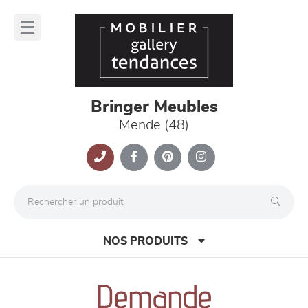
Panneau de gestion des cookies
lose
nu
Bringer Meubles
Mende (48)
NOS PRODUITS
Demande