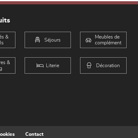
its
és &
Meubles de
Séjours
ls
complément
es &
Literie
Décoration
g
cookies
Contact