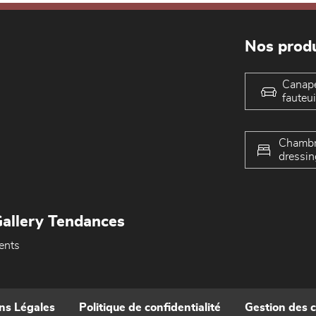
Nos produ
Canap
fauteui
Chambr
dressin
allery Tendances
ents
ns Légales
Politique de confidentialité
Gestion des 