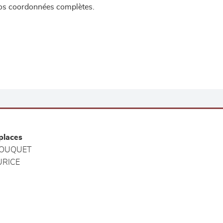
 vos coordonnées complètes.
places
OUQUET
RICE