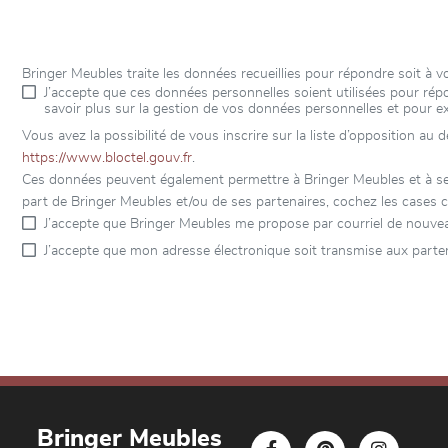
Bringer Meubles traite les données recueillies pour répondre soit à
J’accepte que ces données personnelles soient utilisées pour r
savoir plus sur la gestion de vos données personnelles et pour e
Vous avez la possibilité de vous inscrire sur la liste d’opposition au
https://www.bloctel.gouv.fr
.
Ces données peuvent également permettre à Bringer Meubles et à ses 
part de Bringer Meubles et/ou de ses partenaires, cochez les cases c
J’accepte que Bringer Meubles me propose par courriel de nouvea
J’accepte que mon adresse électronique soit transmise aux parten
Bringer Meubles