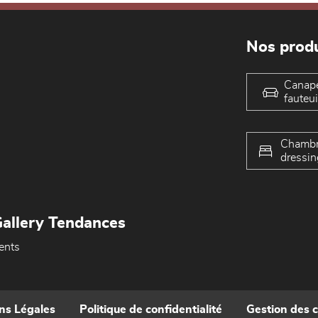
Nos produ
Canap
fauteui
Chambr
dressin
allery Tendances
ents
ns Légales
Politique de confidentialité
Gestion des 