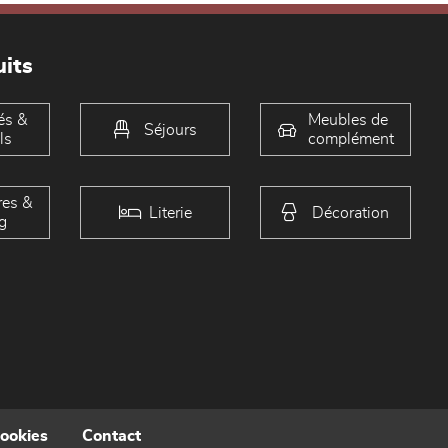
its
és &
Meubles de
Séjours
ls
complément
es &
Literie
Décoration
g
cookies
Contact